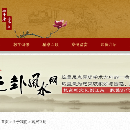
态
教学研修
精彩回顾
案例鉴赏
师资介绍
：
首页
>
关于我们
> 高层互动